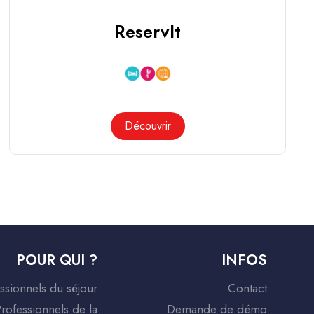
ReservIt
Découvrir
POUR QUI ?
INFOS
ssionnels du séjour
Contact
rofessionnels de la
Demande de démo