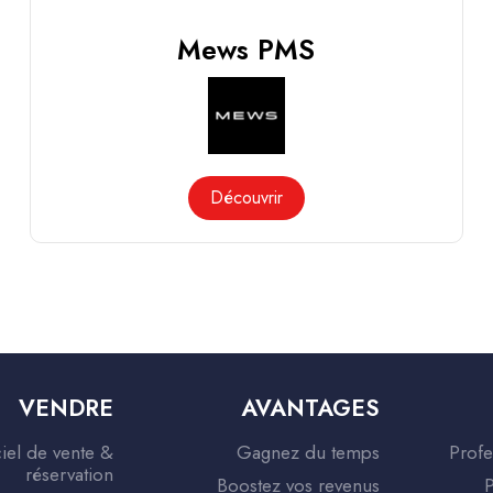
Mews PMS
Découvrir
VENDRE
AVANTAGES
iel de vente &
Gagnez du temps
Profe
réservation
Boostez vos revenus
P