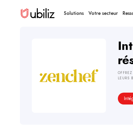
Solutions
Votre secteur
Ress
In
ré
OFFREZ
LEURS 
Inté