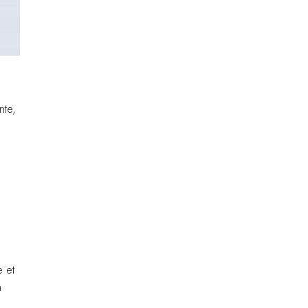
nte,
 et
n