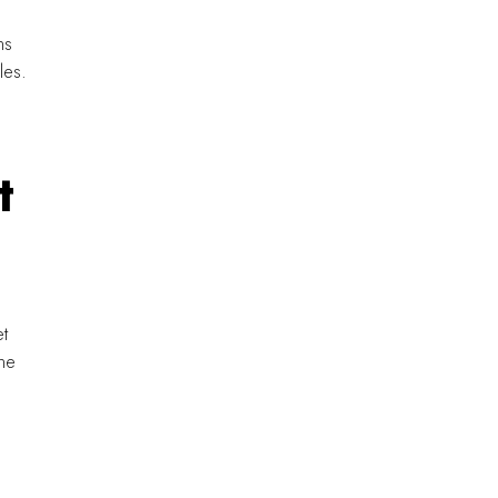
ns
les.
t
et
une