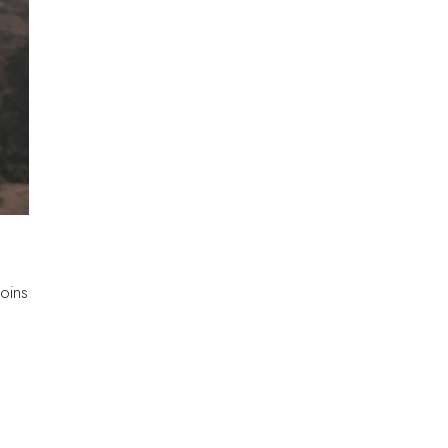
oins
s