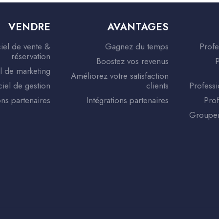
VENDRE
AVANTAGES
iel de vente &
Gagnez du temps
Profe
réservation
Boostez vos revenus
P
l de marketing
Améliorez votre satisfaction
ciel de gestion
clients
Professi
ons partenaires
Intégrations partenaires
Prof
Groupem
sez vos Options
os paramètres de confidentialité, en garantissant la co