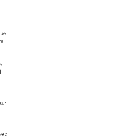
que
re
e
l
sur
avec