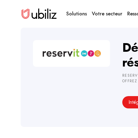
Solutions
Votre secteur
Ress
Dé
ré
RESERV
OFFREZ
Inté