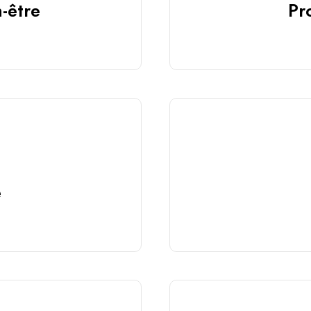
-être
Pr
é