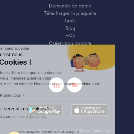
Demande de démo
Télécharger la plaquette
Tarifs
Blog
FAQ
Créer mon compte
Continuer sans accepter
Salut c'est nous...
les Cookies !
On a attendu d'être sûrs que le contenu de
ce site vous intéresse avant de vous
déranger, mais on aimerait bien vous accompagner pendant votre
visite...
C'est OK pour vous ?
À quoi servent ces cookies ?
Statistiques et mesure d'audience
Copyright ©
2026
Ubiliz.
Création Webflow
par
Pure illusion
Consentements certifiés par