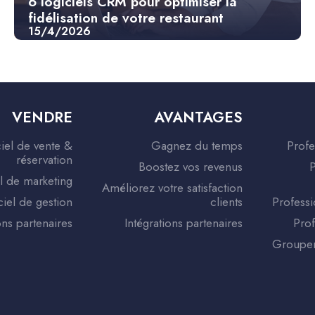
6 logiciels CRM pour optimiser la
fidélisation de votre restaurant
15/4/2026
VENDRE
AVANTAGES
iel de vente &
Gagnez du temps
Profe
réservation
Boostez vos revenus
P
l de marketing
Améliorez votre satisfaction
ciel de gestion
clients
Professi
ons partenaires
Intégrations partenaires
Prof
Groupem