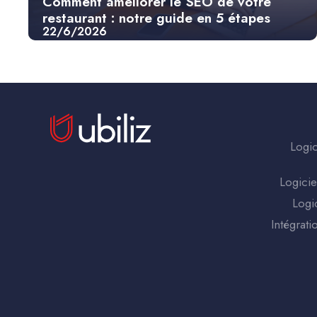
Comment améliorer le SEO de votre
restaurant : notre guide en 5 étapes
22/6/2026
Continuer sans accepter
Logic
Salut c'est nous...
les Cookies !
Logicie
On a attendu d'être sûrs que le contenu de ce site vous intéresse
Logi
avant de vous déranger, mais on aimerait bien vous
Intégrati
accompagner pendant votre visite...
C'est OK pour vous ?
À quoi servent ces cookies ?
Statistiques et mesure d'audience