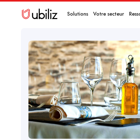
Solutions
Votre secteur
Ress
20/11/2023
Dernière modification :
7/4/2025
Quel logiciel de r
utiliser pour mon 
?
Découvrez le meilleur logiciel de réservation pour votre r
Reserve with Google, Gloria Food, Lightspeed, Popina, G
enrichit votre stratégie.
LIRE L'ARTICLE