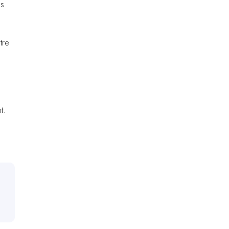
os
tre
t.