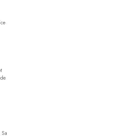
ice
t
 de
. Sa