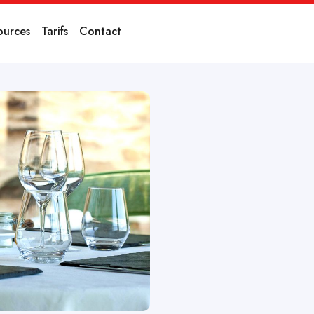
ources
Tarifs
Contact
éservation
restaurant
estaurant : Zenchef, The Fork,
uest Online, et comment Ubiliz