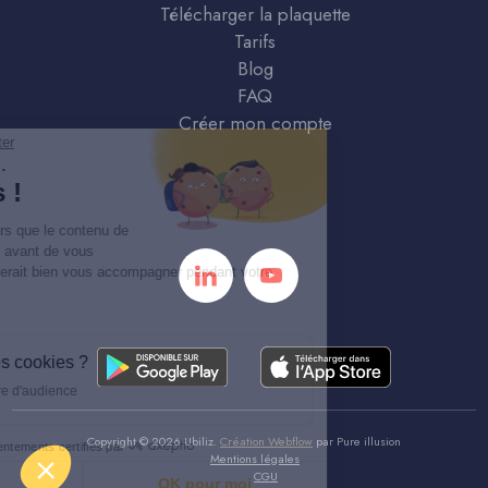
Télécharger la plaquette
Tarifs
Blog
FAQ
Créer mon compte
Continuer sans accepter
Salut c'est nous...
les Cookies !
On a attendu d'être sûrs que le contenu de
ce site vous intéresse avant de vous
déranger, mais on aimerait bien vous accompagner pendant votre
visite...
C'est OK pour vous ?
À quoi servent ces cookies ?
Statistiques et mesure d'audience
Copyright ©
2026
Ubiliz.
Création Webflow
par
Pure illusion
Consentements certifiés par
Mentions légales
CGU
Je choisis
OK pour moi