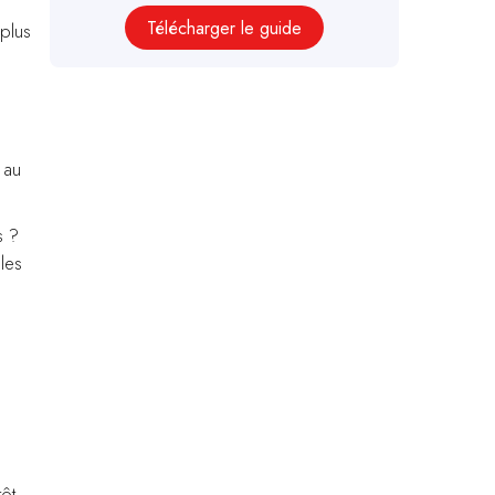
Télécharger le guide
 plus
 au
s ?
les
tôt