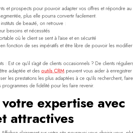
ients et prospects pour pouvoir adapter vos offres et répondre au
 segmentée, plus elle pourra convertir facilement.
 instituts de beauté, on retrouve :
eur besoins et nécessités
rtable où le client se sent à l’aise et en sécurité
s en fonction de ses impératifs et être libre de pouvoir les modifier
ts : Est ce qu’il s’agit de clients occasionnels ? De clients régulier
 être adaptée et des
outils CRM
peuvent vous aider à enregistrer 
 les prestations les plus adaptées à ce qu'ils recherchent, faire
rogrammes de fidélité pour les faire revenir.
 votre expertise avec
t attractives
! Affichez clairement sur votre site pourquoi vous choisir vous, plu