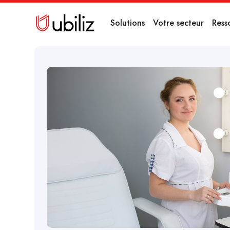
Solutions
Votre secteur
Ress
16/7/2025
Dernière modification :
16/7/2025
Comment augment
revenu de votre ins
beauté ?
Notre guide concret pour les instituts de beauté souhaitant 
grâce à des actions précises et de outils digitaux effic
réservation en ligne ou encore la présence digitale.
LIRE L'ARTICLE