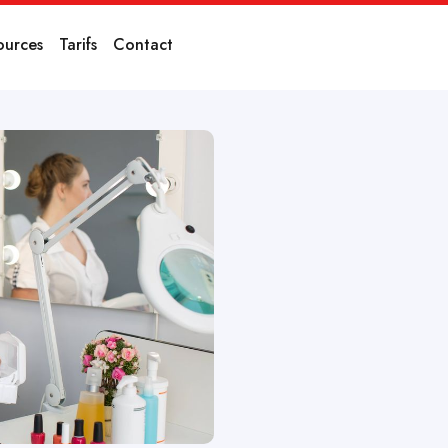
ources
Tarifs
Contact
er le
titut de
booster leur chiffre d’affaires
aces comme les bons cadeaux, la