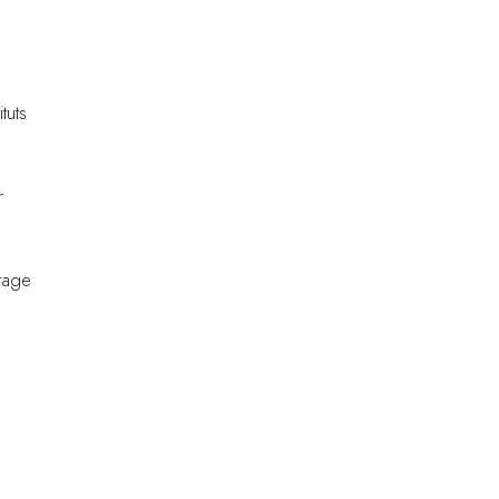
tuts
r
ntage