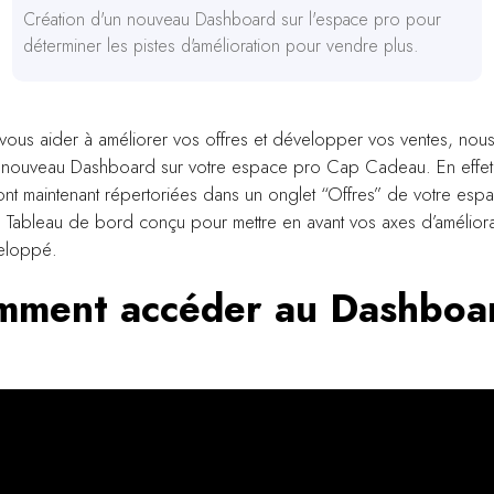
Création d'un nouveau Dashboard sur l'espace pro pour
déterminer les pistes d'amélioration pour vendre plus.
 vous aider à améliorer vos offres et développer vos ventes, nou
 nouveau Dashboard sur votre espace pro Cap Cadeau. En effet
ont maintenant répertoriées dans un onglet “Offres” de votre espa
e Tableau de bord conçu pour mettre en avant vos axes d’améliora
eloppé.
mment accéder au Dashboa