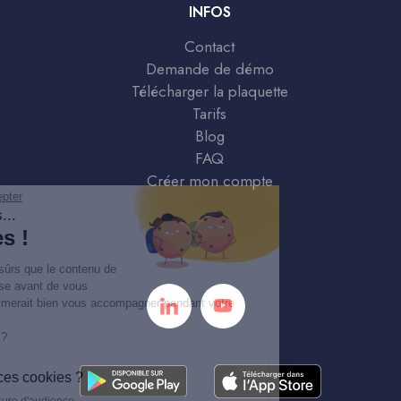
INFOS
Contact
Demande de démo
Télécharger la plaquette
Tarifs
Blog
FAQ
Créer mon compte
Continuer sans accepter
Salut c'est nous...
les Cookies !
On a attendu d'être sûrs que le contenu de
ce site vous intéresse avant de vous
déranger, mais on aimerait bien vous accompagner pendant votre
visite...
C'est OK pour vous ?
À quoi servent ces cookies ?
Statistiques et mesure d'audience