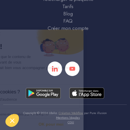
Tarifs
Blog
FAQ
Créer mon compte
Continuer sans accepter
Salut c'est nous...
les Cookies !
On a attendu d'être sûrs que le contenu de
ce site vous intéresse avant de vous
déranger, mais on aimerait bien vous accompagner pendant votre
visite...
C'est OK pour vous ?
À quoi servent ces cookies ?
Statistiques et mesure d'audience
Copyright ©
2026
Ubiliz.
Création Webflow
par
Pure illusion
Consentements certifiés par
Mentions légales
CGU
Je choisis
OK pour moi